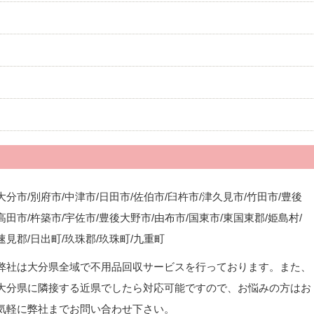
大分市/別府市/中津市/日田市/佐伯市/臼杵市/津久見市/竹田市/豊後
高田市/杵築市/宇佐市/豊後大野市/由布市/国東市/東国東郡/姫島村/
速見郡/日出町/玖珠郡/玖珠町/九重町
弊社は大分県全域で不用品回収サービスを行っております。また、
大分県に隣接する近県でしたら対応可能ですので、お悩みの方はお
気軽に弊社までお問い合わせ下さい。