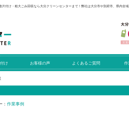
屋敷片付け・粗大ごみ回収なら大分クリーンセンターまで！弊社は大分市や別府市、県内全域
付け
お客様の声
よくあるご質問
作
収
ー：
作業事例