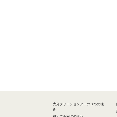
大分クリーンセンターの３つの強
み
粗大ごみ回収の流れ