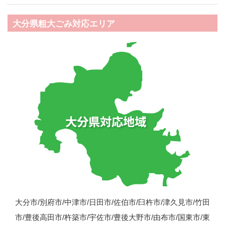
大分県粗大ごみ対応エリア
大分市/別府市/中津市/日田市/佐伯市/臼杵市/津久見市/竹田
市/豊後高田市/杵築市/宇佐市/豊後大野市/由布市/国東市/東