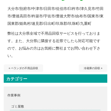
大分市/別府市/中津市/日田市/佐伯市/臼杵市/津久見市/竹田
市/豊後高田市/杵築市/宇佐市/豊後大野市/由布市/国東市/東
国東郡/姫島村/速見郡/日出町/玖珠郡/玖珠町/九重町
弊社は大分県全域で不用品回収サービスを行っておりま
す。また、大分県に隣接する近県でしたら対応可能です
ので、お悩みの方はお気軽に弊社までお問い合わせ下さ
い。
« ベランダの不用品回収
冷蔵庫の回収 »
カテゴリー
作業事例
ゴミ屋敷