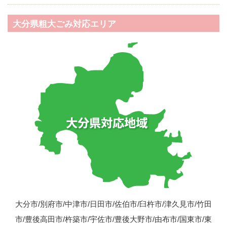
大分県粗大ごみ対応エリア
大分市/別府市/中津市/日田市/佐伯市/臼杵市/津久見市/竹田
市/豊後高田市/杵築市/宇佐市/豊後大野市/由布市/国東市/東