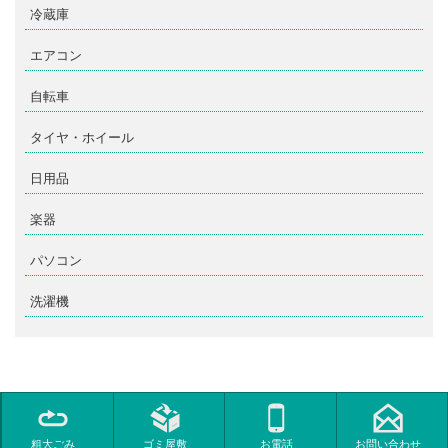
冷蔵庫
エアコン
自転車
タイヤ・ホイール
日用品
楽器
パソコン
洗濯機
©
大分でゴミ屋敷片付け・粗大ごみ回収なら大分クリーンセンター
All Rights Reserved
粗大ごみ
ゴミ屋敷
お電話
お問い合わせ