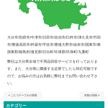
大分市/別府市/中津市/日田市/佐伯市/臼杵市/津久見市/竹田
市/豊後高田市/杵築市/宇佐市/豊後大野市/由布市/国東市/東
国東郡/姫島村/速見郡/日出町/玖珠郡/玖珠町/九重町
弊社は大分県全域で不用品回収サービスを行っておりま
す。また、大分県に隣接する近県でしたら対応可能です
ので、お悩みの方はお気軽に弊社までお問い合わせ下さ
い。
« こたつテーブルの回収
衣類の回収 »
カテゴリー