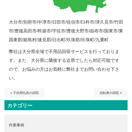
大分市/別府市/中津市/日田市/佐伯市/臼杵市/津久見市/竹田
市/豊後高田市/杵築市/宇佐市/豊後大野市/由布市/国東市/東
国東郡/姫島村/速見郡/日出町/玖珠郡/玖珠町/九重町
弊社は大分県全域で不用品回収サービスを行っておりま
す。また、大分県に隣接する近県でしたら対応可能です
ので、お悩みの方はお気軽に弊社までお問い合わせ下さ
い。
« 子供用玩具の回収
自転車の回収 »
カテゴリー
作業事例