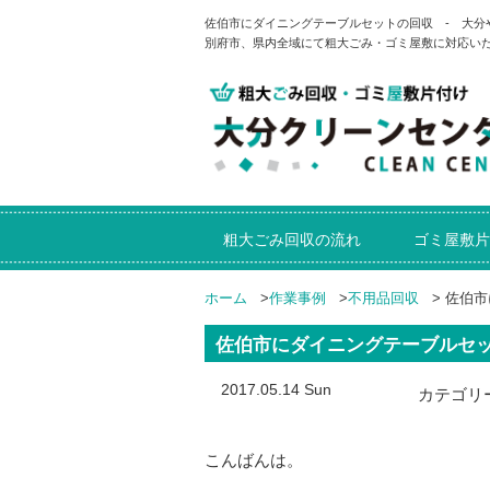
佐伯市にダイニングテーブルセットの回収 - 大
別府市、県内全域にて粗大ごみ・ゴミ屋敷に対応い
粗大ごみ回収の流れ
ゴミ屋敷片
ホーム
>
作業事例
>
不用品回収
>
佐伯市
佐伯市にダイニングテーブルセ
2017.05.14 Sun
カテゴリ
こんばんは。