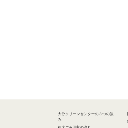
大分クリーンセンターの３つの強
み
粗大ごみ回収の流れ