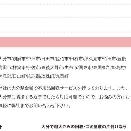
大分市/別府市/中津市/日田市/佐伯市/臼杵市/津久見市/竹田市/豊後
高田市/杵築市/宇佐市/豊後大野市/由布市/国東市/東国東郡/姫島村/
速見郡/日出町/玖珠郡/玖珠町/九重町
弊社は大分県全域で不用品回収サービスを行っております。また、
大分県に隣接する近県でしたら対応可能ですので、お悩みの方はお
気軽に弊社までお問い合わせ下さい。