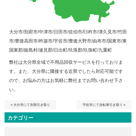
大分市/別府市/中津市/日田市/佐伯市/臼杵市/津久見市/竹田
市/豊後高田市/杵築市/宇佐市/豊後大野市/由布市/国東市/東
国東郡/姫島村/速見郡/日出町/玖珠郡/玖珠町/九重町
弊社は大分県全域で不用品回収サービスを行っておりま
す。また、大分県に隣接する近県でしたら対応可能です
ので、お悩みの方はお気軽に弊社までお問い合わせ下さ
い。
« 大分市にて衣類引き取り
宇佐市にて自転車引き取り »
カテゴリー