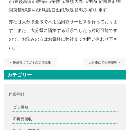
市/豊後高田市/杵築市/宇佐市/豊後大野市/由布市/国東市/東
国東郡/姫島村/速見郡/日出町/玖珠郡/玖珠町/九重町
弊社は大分県全域で不用品回収サービスを行っておりま
す。また、大分県に隣接する近県でしたら対応可能です
ので、お悩みの方はお気軽に弊社までお問い合わせ下さ
い。
« 佐伯市にてゴミの定期収集
大分市にて生前整理 »
カテゴリー
作業事例
ゴミ屋敷
不用品回収