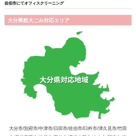
佐伯市にてオフィスクリーニング
大分県粗大ごみ対応エリア
大分市/別府市/中津市/日田市/佐伯市/臼杵市/津久見市/竹田