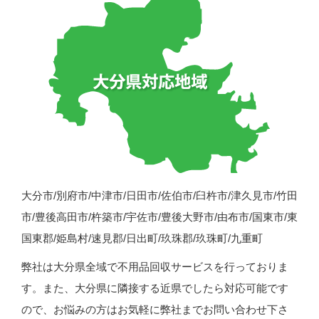
大分市/別府市/中津市/日田市/佐伯市/臼杵市/津久見市/竹田
市/豊後高田市/杵築市/宇佐市/豊後大野市/由布市/国東市/東
国東郡/姫島村/速見郡/日出町/玖珠郡/玖珠町/九重町
弊社は大分県全域で不用品回収サービスを行っておりま
す。また、大分県に隣接する近県でしたら対応可能です
ので、お悩みの方はお気軽に弊社までお問い合わせ下さ