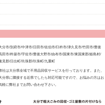
大分市/別府市/中津市/日田市/佐伯市/臼杵市/津久見市/竹田市/豊後
高田市/杵築市/宇佐市/豊後大野市/由布市/国東市/東国東郡/姫島村/
速見郡/日出町/玖珠郡/玖珠町/九重町
弊社は大分県全域で不用品回収サービスを行っております。また、
大分県に隣接する近県でしたら対応可能ですので、お悩みの方はお
気軽に弊社までお問い合わせ下さい。