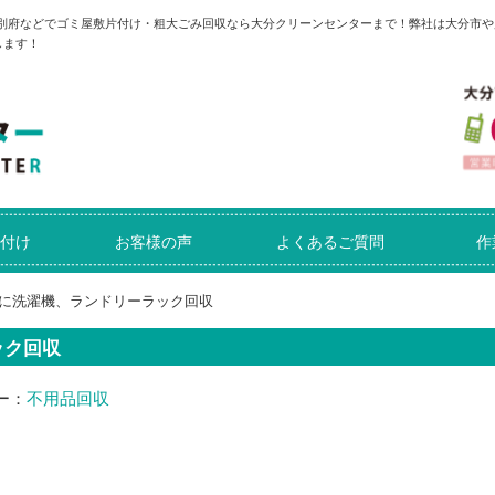
や別府などでゴミ屋敷片付け・粗大ごみ回収なら大分クリーンセンターまで！弊社は大分市や
します！
付け
お客様の声
よくあるご質問
作
に洗濯機、ランドリーラック回収
ック回収
ー：
不用品回収