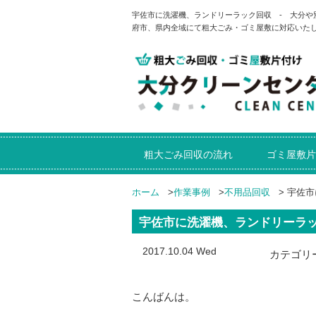
宇佐市に洗濯機、ランドリーラック回収 - 大分
府市、県内全域にて粗大ごみ・ゴミ屋敷に対応いた
粗大ごみ回収の流れ
ゴミ屋敷片
ホーム
>
作業事例
>
不用品回収
>
宇佐市
宇佐市に洗濯機、ランドリーラ
2017.10.04 Wed
カテゴリ
こんばんは。