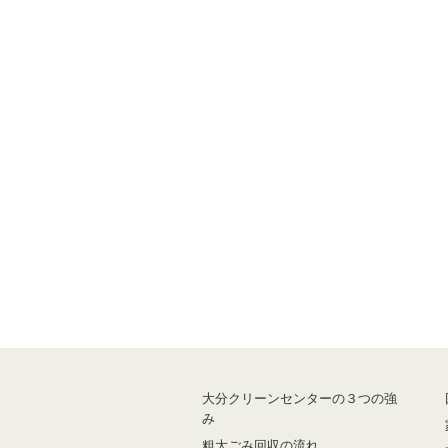
大分クリーンセンターの３つの強
み
粗大ごみ回収の流れ