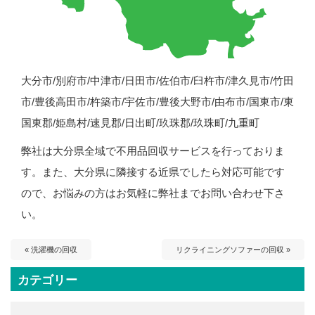
大分市/別府市/中津市/日田市/佐伯市/臼杵市/津久見市/竹田
市/豊後高田市/杵築市/宇佐市/豊後大野市/由布市/国東市/東
国東郡/姫島村/速見郡/日出町/玖珠郡/玖珠町/九重町
弊社は大分県全域で不用品回収サービスを行っておりま
す。また、大分県に隣接する近県でしたら対応可能です
ので、お悩みの方はお気軽に弊社までお問い合わせ下さ
い。
« 洗濯機の回収
リクライニングソファーの回収 »
カテゴリー