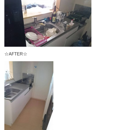
☆AFTER☆