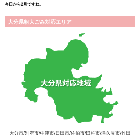
今日から2月ですね。
大分県粗大ごみ対応エリア
大分市/別府市/中津市/日田市/佐伯市/臼杵市/津久見市/竹田