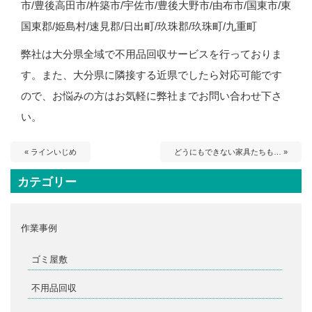
市/豊後高田市/杵築市/宇佐市/豊後大野市/由布市/国東市/東
国東郡/姫島村/速見郡/日出町/玖珠郡/玖珠町/九重町
弊社は大分県全域で不用品回収サービスを行っておりま
す。また、大分県に隣接する近県でしたら対応可能です
ので、お悩みの方はお気軽に弊社までお問い合わせ下さ
い。
« ラインいじめ
どうにもできない家具たちも… »
カテゴリー
作業事例
ゴミ屋敷
不用品回収