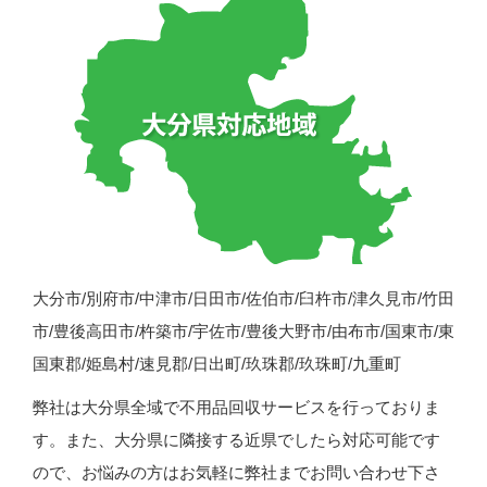
大分市/別府市/中津市/日田市/佐伯市/臼杵市/津久見市/竹田
市/豊後高田市/杵築市/宇佐市/豊後大野市/由布市/国東市/東
国東郡/姫島村/速見郡/日出町/玖珠郡/玖珠町/九重町
弊社は大分県全域で不用品回収サービスを行っておりま
す。また、大分県に隣接する近県でしたら対応可能です
ので、お悩みの方はお気軽に弊社までお問い合わせ下さ