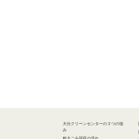
大分クリーンセンターの３つの強
み
粗大ごみ回収の流れ