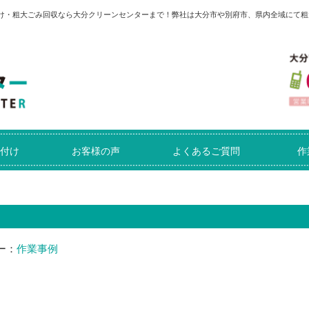
付け・粗大ごみ回収なら大分クリーンセンターまで！弊社は大分市や別府市、県内全域にて粗
付け
お客様の声
よくあるご質問
作
ー：
作業事例