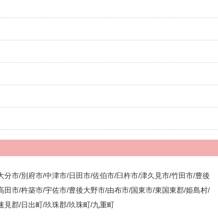
大分市/別府市/中津市/日田市/佐伯市/臼杵市/津久見市/竹田市/豊後
高田市/杵築市/宇佐市/豊後大野市/由布市/国東市/東国東郡/姫島村/
速見郡/日出町/玖珠郡/玖珠町/九重町