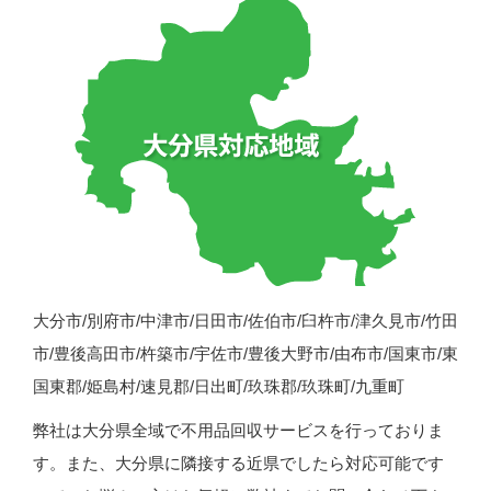
大分市/別府市/中津市/日田市/佐伯市/臼杵市/津久見市/竹田
市/豊後高田市/杵築市/宇佐市/豊後大野市/由布市/国東市/東
国東郡/姫島村/速見郡/日出町/玖珠郡/玖珠町/九重町
弊社は大分県全域で不用品回収サービスを行っておりま
す。また、大分県に隣接する近県でしたら対応可能です