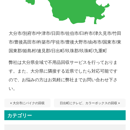
大分市/別府市/中津市/日田市/佐伯市/臼杵市/津久見市/竹田
市/豊後高田市/杵築市/宇佐市/豊後大野市/由布市/国東市/東
国東郡/姫島村/速見郡/日出町/玖珠郡/玖珠町/九重町
弊社は大分県全域で不用品回収サービスを行っておりま
す。また、大分県に隣接する近県でしたら対応可能です
ので、お悩みの方はお気軽に弊社までお問い合わせ下さ
い。
« 大分市にバイクの回収
日出町にテレビ、カラーボックスの回収 »
カテゴリー